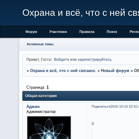
Охрана и всё, что с ней св
Форум
Участники
Правила
Поиск
Реги
Активные темы
Привет, Гость!
Войдите
или
зарегистрируйтесь
.
»
Охрана и всё, что с ней связано.
»
Новый форум
»
Об
Страница:
1
Общая категория
Админ
Поделиться
2016-10-10 22:41:
Администратор
0