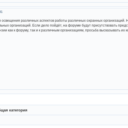
31
 освещения различных аспектов работы различных охранных организаций. Н
ьных организаций. Если дело пойдёт, на форуме будут присутствовать предс
нзии как к форуму, так и к различным организациям, просьба высказывать их к
щая категория